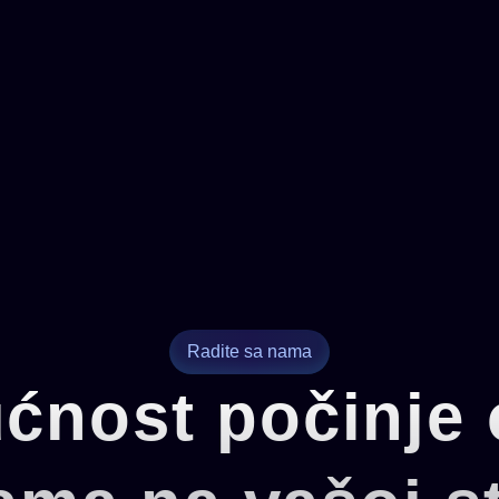
Radite sa nama
ćnost počinje 