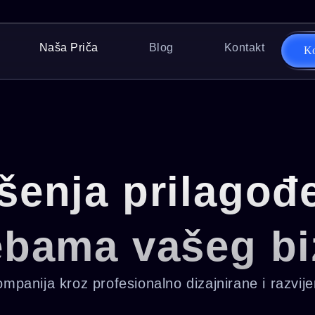
Naša Priča
Blog
Kontakt
Ko
šenja prilagođ
ebama vašeg bi
panija kroz profesionalno dizajnirane i razvije