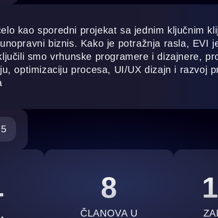
elo kao sporedni projekat sa jednim ključnim kl
punopravni biznis. Kako je potražnja rasla, EVI j
ključili smo vrhunske programere i dizajnere, pro
iju, optimizaciju procesa, UI/UX dizajn i razvoj p
a
25
8
+
ČLANOVA U
ZA