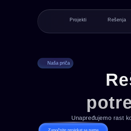
Projekti
Rešenja
Naša priča
Re
potr
Unapređujemo rast kom
Započnite projekat sa nama