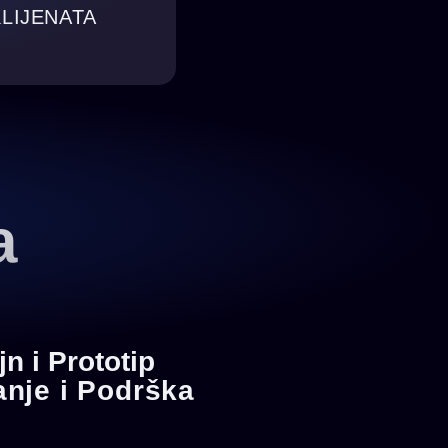
KLIJENATA
a
jn i Prototip
anje i Podrška