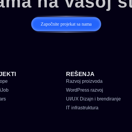
ama na vašoj st
Započnite projekat sa nama
JEKTI
REŠENJA
cope
Razvoj proizvoda
iJob
WordPress razvoj
ars
UI/UX Dizajn i brendiranje
IT infrastruktura