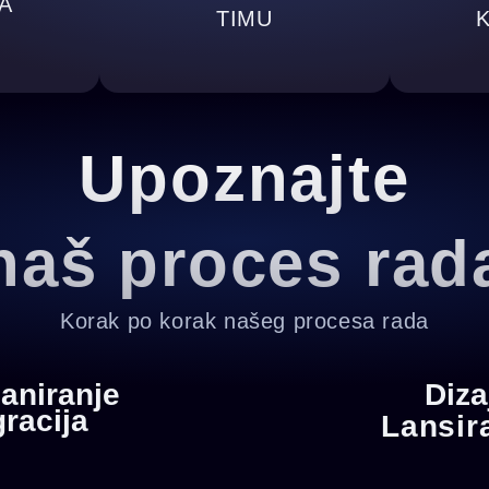
A
TIMU
Upoznajte
naš proces rad
Korak po korak našeg procesa rada
laniranje
Diza
gracija
Lansir