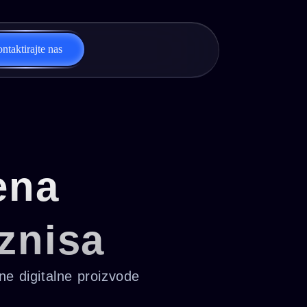
ntaktirajte nas
ena
znisa
ne digitalne proizvode