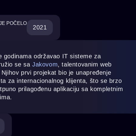
JE POČELO
2021
 je godinama održavao IT sisteme za
ružio se sa
Jakovom
, talentovanim web
jihov prvi projekat bio je unapređenje
a za internacionalnog klijenta, što se brzo
otpuno prilagođenu aplikaciju sa kompletnim
tima.