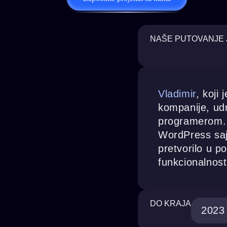
NAŠE PUTOVANJE 
Vladimir
, koji
kompanije, ud
programerom. N
WordPress sajt
pretvorilo u p
funkcionalnos
DO KRAJA
2023