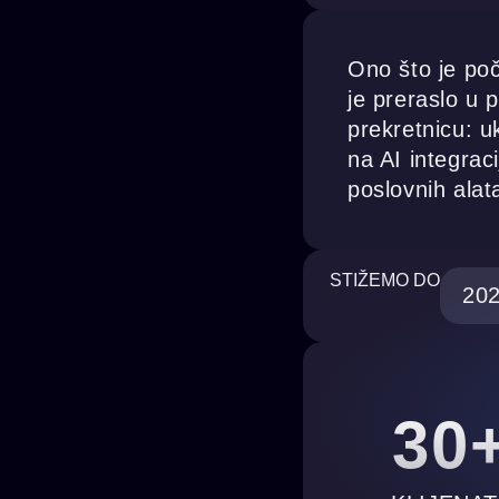
Ono što je poč
je preraslo u 
prekretnicu: u
na AI integrac
poslovnih alat
STIŽEMO DO
20
30