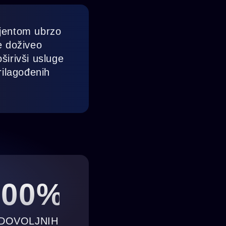
ijentom ubrzo
e doživeo
širivši usluge
rilagođenih
100%
DOVOLJNIH