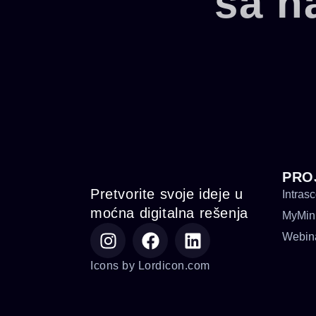
sa n
PRO
Pretvorite svoje ideje u
Intras
moćna digitalna rešenja
MyMin
Webin
Icons by Lordicon.com