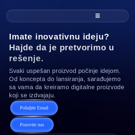
Imate inovativnu ideju?
Hajde da je pretvorimo u
rešenje.
Svaki uspešan proizvod počinje idejom.
Od koncepta do lansiranja, sarađujemo
sa vama da kreiramo digitalne proizvode
koji se izdvajaju.
Pošaljite Email
Pozovite nas