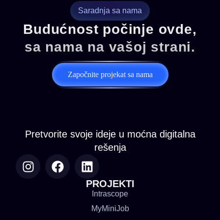
Saradnja sa nama
Budućnost počinje ovde,
sa nama na vašoj strani.
Započnite projekat sa nama
Pretvorite svoje ideje u moćna digitalna
rešenja
PROJEKTI
Intrascope
MyMiniJob