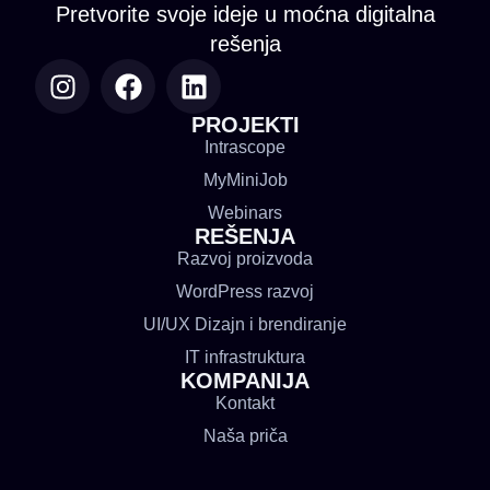
Pretvorite svoje ideje u moćna digitalna
rešenja
PROJEKTI
Intrascope
MyMiniJob
Webinars
REŠENJA
Razvoj proizvoda
WordPress razvoj
UI/UX Dizajn i brendiranje
IT infrastruktura
KOMPANIJA
Kontakt
Naša priča