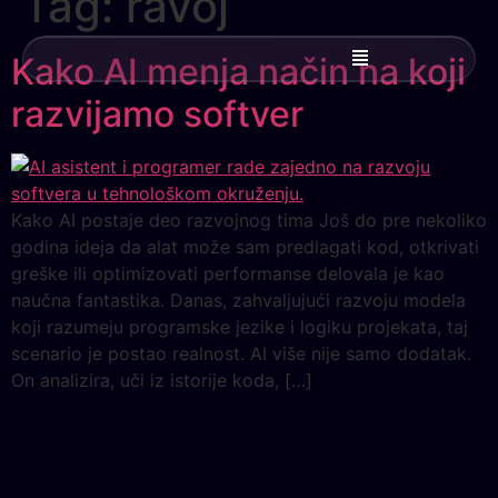
Tag:
ravoj
Kako AI menja način na koji
razvijamo softver
Kako AI postaje deo razvojnog tima Još do pre nekoliko
godina ideja da alat može sam predlagati kod, otkrivati
greške ili optimizovati performanse delovala je kao
naučna fantastika. Danas, zahvaljujući razvoju modela
koji razumeju programske jezike i logiku projekata, taj
scenario je postao realnost. AI više nije samo dodatak.
On analizira, uči iz istorije koda, […]