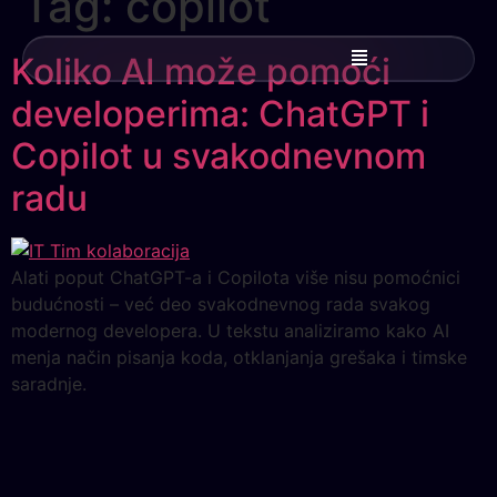
Tag:
copilot
Koliko AI može pomoći
developerima: ChatGPT i
Copilot u svakodnevnom
radu
Alati poput ChatGPT-a i Copilota više nisu pomoćnici
budućnosti – već deo svakodnevnog rada svakog
modernog developera. U tekstu analiziramo kako AI
menja način pisanja koda, otklanjanja grešaka i timske
saradnje.