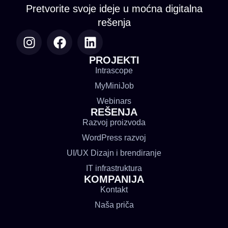
Pretvorite svoje ideje u moćna digitalna
rešenja
PROJEKTI
Intrascope
MyMiniJob
Webinars
REŠENJA
Razvoj proizvoda
WordPress razvoj
UI/UX Dizajn i brendiranje
IT infrastruktura
KOMPANIJA
Kontakt
Naša priča